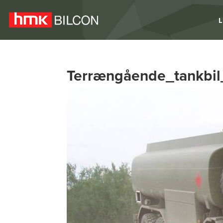
L
Terrængående_tankbil