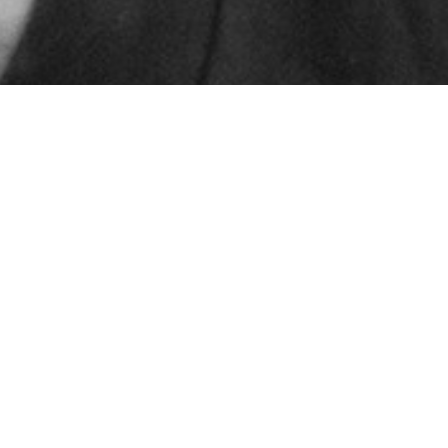
© 2024 – HMK Bilcon A/S
Hadsundvej 295
DK-9260 Gistrup
+45 98 32 30 11
Salg- og leveringsbetingelser
Code of Conduct