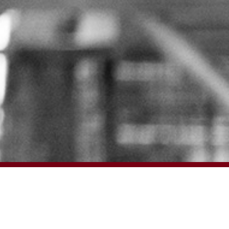
© 2024 – HMK Bilcon A/S