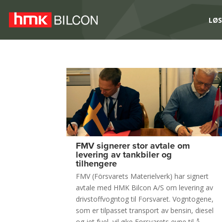
LØS
FMV signerer stor avtale om
levering av tankbiler og
tilhengere
FMV (Försvarets Materielverk) har signert
avtale med HMK Bilcon A/S om levering av
drivstoffvogntog til Forsvaret. Vogntogene,
som er tilpasset transport av bensin, diesel
og jet fuel, vil øke Forsvarets evne til å